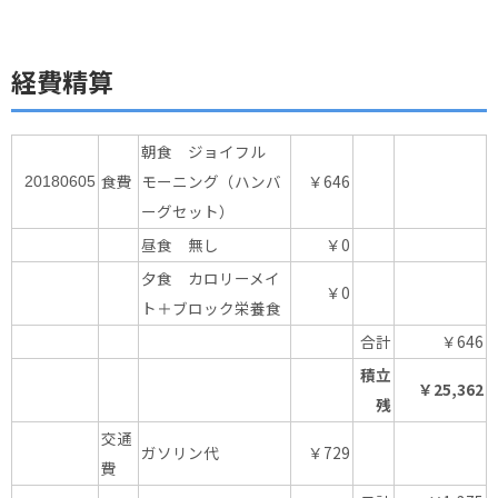
経費精算
朝食 ジョイフル
食費
モーニング（ハンバ
￥646
20180605
ーグセット）
昼食 無し
￥0
夕食 カロリーメイ
￥0
ト＋ブロック栄養食
合計
￥646
積立
￥25,362
残
交通
ガソリン代
￥729
費