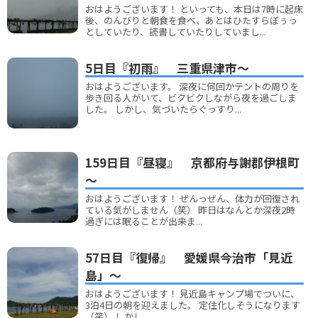
おはようございます！ といっても、本日は7時に起床
後、のんびりと朝食を食べ、あとはひたすらぼぅっ
としていたり、読書していたりしていまし...
5日目『初雨』 三重県津市～
おはようございます。 深夜に何回かテントの周りを
歩き回る人がいて、ビクビクしながら夜を過ごしま
した。 しかし、気づいたらぐっすり...
159日目『昼寝』 京都府与謝郡伊根町
～
おはようございます！ ぜんっぜん、体力が回復され
ている気がしません（笑） 昨日はなんとか深夜2時
過ぎには眠ることが出来ま...
57日目『復帰』 愛媛県今治市「見近
島」～
おはようございます！ 見近島キャンプ場でついに、
3泊4日の朝を迎えました。 定住化しそうになります
（笑） しかし、...