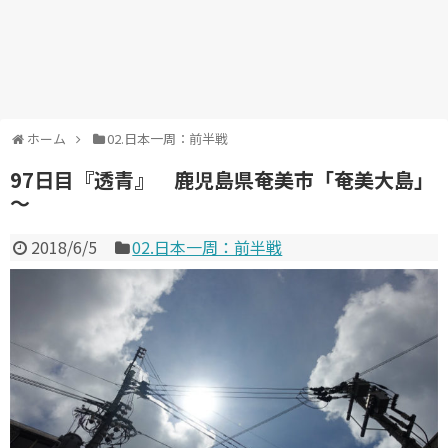
ホーム
02.日本一周：前半戦
97日目『透青』 鹿児島県奄美市「奄美大島」
～
2018/6/5
02.日本一周：前半戦