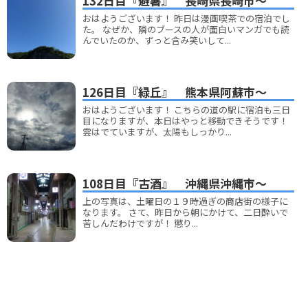
132日目『避暑』 長崎県長崎市～
おはようございます！ 昨日は漫画喫茶での宿泊でし
た。 なぜか、隣のブースの人が面白いマンガでも読
んでいたのか、ずっと含み笑いして...
126日目『緑丘』 熊本県阿蘇市～
おはようございます！ こちらの道の駅に宿泊も三日
目になりますが、本日はやっと移動できそうです！
雲はでていますが、太陽もしっかり...
108日目『古酒』 沖縄県沖縄市～
上の写真は、土曜日の１９時過ぎの商店街の様子に
なります。 さて、昨日から朝にかけて、二日酔いで
苦しんだわけですが！ 懲り...