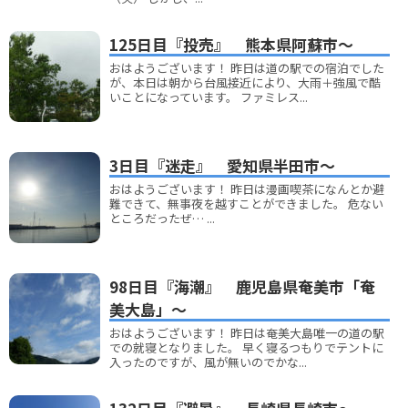
125日目『投売』 熊本県阿蘇市～
おはようございます！ 昨日は道の駅での宿泊でした
が、本日は朝から台風接近により、大雨＋強風で酷
いことになっています。 ファミレス...
3日目『迷走』 愛知県半田市～
おはようございます！ 昨日は漫画喫茶になんとか避
難できて、無事夜を越すことができました。 危ない
ところだったぜ… ...
98日目『海潮』 鹿児島県奄美市「奄
美大島」～
おはようございます！ 昨日は奄美大島唯一の道の駅
での就寝となりました。 早く寝るつもりでテントに
入ったのですが、風が無いのでかな...