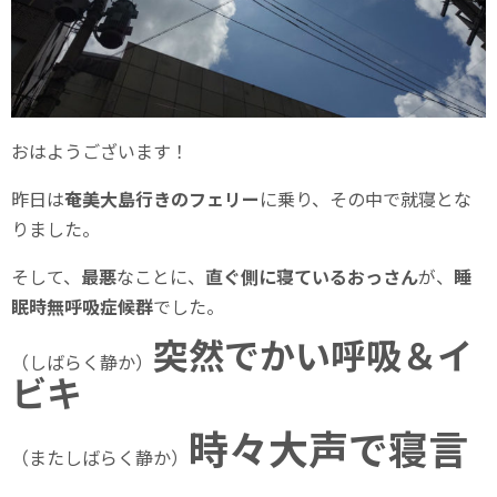
おはようございます！
昨日は
奄美大島行きのフェリー
に乗り、その中で就寝とな
りました。
そして、
最悪
なことに、
直ぐ側に寝ているおっさん
が、
睡
眠時無呼吸症候群
でした。
突然でかい呼吸＆イ
（しばらく静か）
ビキ
時々大声で寝言
（またしばらく静か）