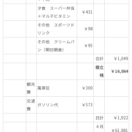
夕食 スーパー弁当
￥431
＋マルチビタミン
その他 スポーツド
￥98
リンク
その他 クリームパ
￥95
ン（明日朝食）
合計
￥1,049
積立
￥16,864
残
観光
萬翠荘
￥300
費
交通
ガソリン代
￥573
費
日計
￥1,922
４月
￥61,981