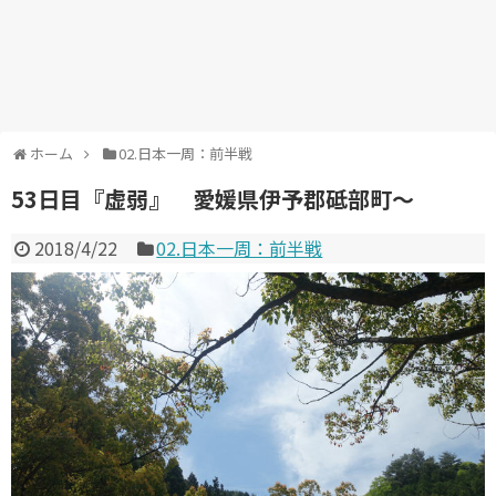
ホーム
02.日本一周：前半戦
53日目『虚弱』 愛媛県伊予郡砥部町～
2018/4/22
02.日本一周：前半戦