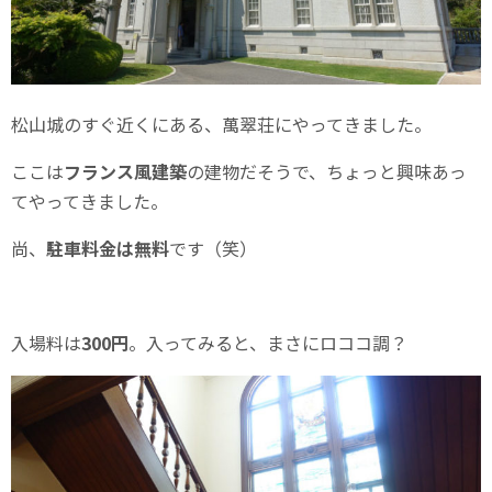
松山城のすぐ近くにある、萬翠荘にやってきました。
ここは
フランス風建築
の建物だそうで、ちょっと興味あっ
てやってきました。
尚、
駐車料金は無料
です（笑）
入場料は
300円
。入ってみると、まさにロココ調？