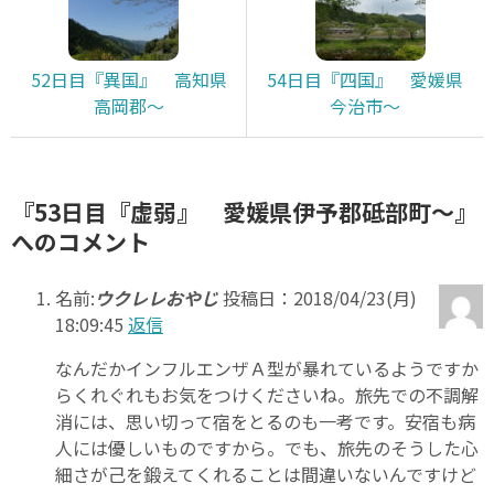
52日目『異国』 高知県
54日目『四国』 愛媛県
高岡郡～
今治市～
『53日目『虚弱』 愛媛県伊予郡砥部町～』
へのコメント
名前:
ウクレレおやじ
投稿日：2018/04/23(月)
18:09:45
返信
なんだかインフルエンザＡ型が暴れているようですか
らくれぐれもお気をつけくださいね。旅先での不調解
消には、思い切って宿をとるのも一考です。安宿も病
人には優しいものですから。でも、旅先のそうした心
細さが己を鍛えてくれることは間違いないんですけど