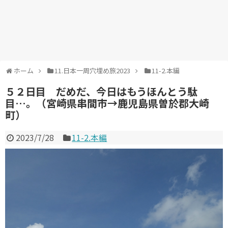
ホーム
11.日本一周穴埋め旅2023
11-2.本編
５２日目 だめだ、今日はもうほんとう駄
目…。（宮崎県串間市→鹿児島県曽於郡大崎
町）
2023/7/28
11-2.本編