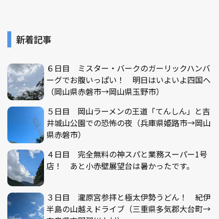
新着記事
６日目 ミスター・バークのガーリックハンバ
ーグでお腹いっぱい！ 明日はいよいよ四国へ
（岡山県赤磐市→岡山県玉野市）
５日目 岡山ラーメンの王道「てんしん」と吉
井城山公園での恐怖の夜（兵庫県姫路市→岡山
県赤磐市）
４日目 完全無料の神スパと業務スーパー1号
店！ あと小赤壁展望台は暑かったです。
３日目 瀧原宮参拝と極太伊勢うどん！ 紀伊
半島の山越えドライブ（三重県多気郡大台町→