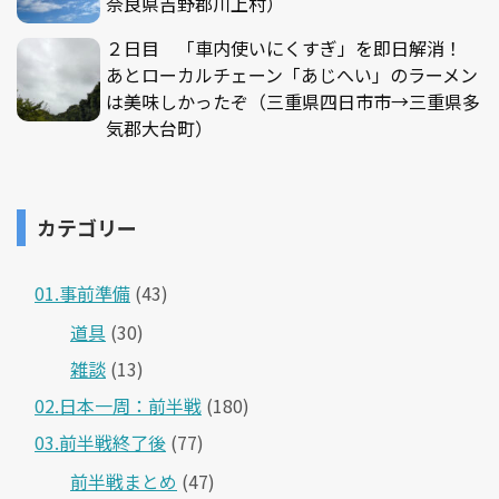
奈良県吉野郡川上村）
２日目 「車内使いにくすぎ」を即日解消！
あとローカルチェーン「あじへい」のラーメン
は美味しかったぞ（三重県四日市市→三重県多
気郡大台町）
カテゴリー
01.事前準備
(43)
道具
(30)
雑談
(13)
02.日本一周：前半戦
(180)
03.前半戦終了後
(77)
前半戦まとめ
(47)