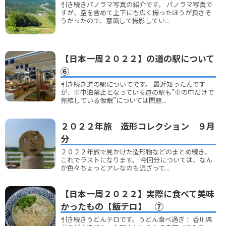
引き続きパノラマ写真の紹介です。 パノラマ写真で
すが、空を含めて上下にも広く撮ったほうが良さそ
うだったので、意識して撮影してい...
【日本一周２０２２】の道の駅について
⑥
引き続き道の駅についてです。 最近知ったんです
が、車中泊禁止となっている道の駅も”車の中だけで
完結している仮眠”については問題...
２０２２年旅 造形コレクション ９月
分
２０２２年旅で見かけた造形物などのまとめ続き、
これでラストになります。 今回分については、なん
か色々ちょっとアレなのも混ざって...
【日本一周２０２２】実際に食べて美味
かったもの【飯テロ】 ⑦
引き続きうどんテロです。うどん食べ過ぎ！ 香川県