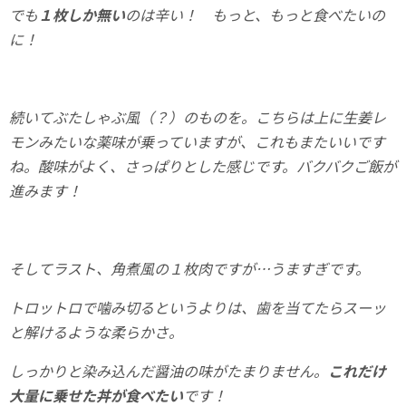
でも
１枚しか無い
のは辛い！ もっと、もっと食べたいの
に！
続いてぶたしゃぶ風（？）のものを。こちらは上に生姜レ
モンみたいな薬味が乗っていますが、これもまたいいです
ね。酸味がよく、さっぱりとした感じです。バクバクご飯が
進みます！
そしてラスト、角煮風の１枚肉ですが…うますぎです。
トロットロで噛み切るというよりは、歯を当てたらスーッ
と解けるような柔らかさ。
しっかりと染み込んだ醤油の味がたまりません。
これだけ
大量に乗せた丼が食べたい
です！