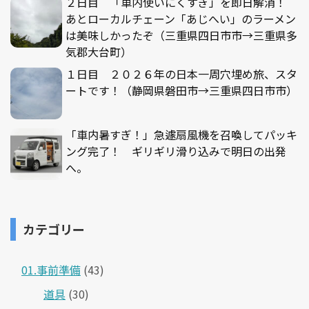
２日目 「車内使いにくすぎ」を即日解消！
あとローカルチェーン「あじへい」のラーメン
は美味しかったぞ（三重県四日市市→三重県多
気郡大台町）
１日目 ２０２６年の日本一周穴埋め旅、スタ
ートです！（静岡県磐田市→三重県四日市市）
「車内暑すぎ！」急遽扇風機を召喚してパッキ
ング完了！ ギリギリ滑り込みで明日の出発
へ。
カテゴリー
01.事前準備
(43)
道具
(30)