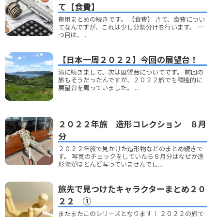
て【食費】
費用まとめの続きです。 【食費】 さて、食費につい
てなんですが、これは少し分類分けを行います。 一
つ目は、...
【日本一周２０２２】今回の展望台！
滝に続きまして、次は展望台についてです。 前回の
旅もそうだったんですが、２０２２旅でも積極的に
展望台を周っていました。 ...
２０２２年旅 造形コレクション ８月
分
２０２２年旅で見かけた造形物などのまとめ続きで
す。 写真のチェックをしていたら８月分はなぜか造
形物がほとんど写っていませんでし...
旅先で見つけたキャラクターまとめ２０
２２ ①
またまたこのシリーズとなります！ ２０２２の旅で