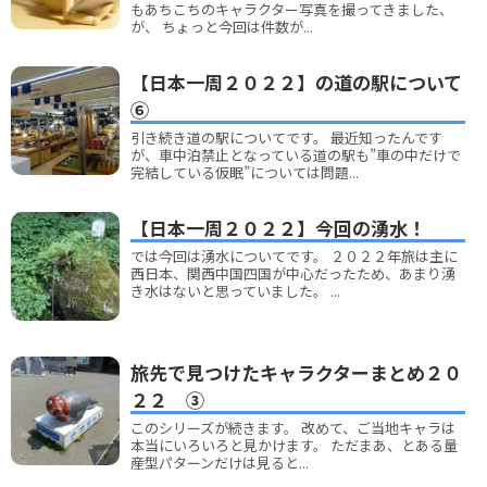
もあちこちのキャラクター写真を撮ってきました、
が、 ちょっと今回は件数が...
【日本一周２０２２】の道の駅について
⑥
引き続き道の駅についてです。 最近知ったんです
が、車中泊禁止となっている道の駅も”車の中だけで
完結している仮眠”については問題...
【日本一周２０２２】今回の湧水！
では今回は湧水についてです。 ２０２２年旅は主に
西日本、関西中国四国が中心だったため、あまり湧
き水はないと思っていました。 ...
旅先で見つけたキャラクターまとめ２０
２２ ③
このシリーズが続きます。 改めて、ご当地キャラは
本当にいろいろと見かけます。 ただまあ、とある量
産型パターンだけは見ると...