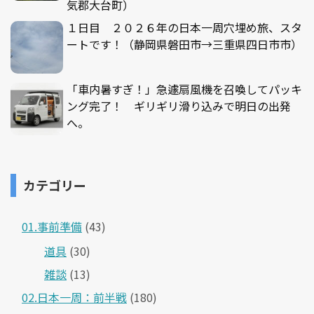
気郡大台町）
１日目 ２０２６年の日本一周穴埋め旅、スタ
ートです！（静岡県磐田市→三重県四日市市）
「車内暑すぎ！」急遽扇風機を召喚してパッキ
ング完了！ ギリギリ滑り込みで明日の出発
へ。
カテゴリー
01.事前準備
(43)
道具
(30)
雑談
(13)
02.日本一周：前半戦
(180)