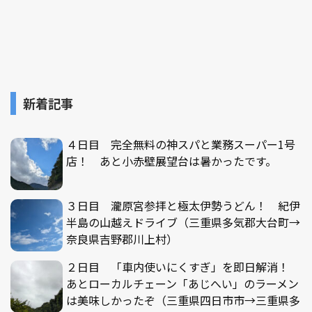
新着記事
４日目 完全無料の神スパと業務スーパー1号
店！ あと小赤壁展望台は暑かったです。
３日目 瀧原宮参拝と極太伊勢うどん！ 紀伊
半島の山越えドライブ（三重県多気郡大台町→
奈良県吉野郡川上村）
２日目 「車内使いにくすぎ」を即日解消！
あとローカルチェーン「あじへい」のラーメン
は美味しかったぞ（三重県四日市市→三重県多