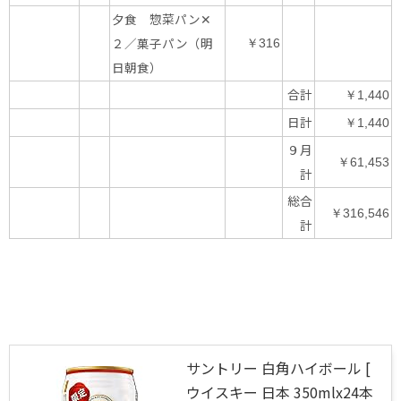
夕食 惣菜パン✕
２／菓子パン（明
￥316
日朝食）
合計
￥1,440
日計
￥1,440
９月
￥61,453
計
総合
￥316,546
計
サントリー 白角ハイボール [
ウイスキー 日本 350mlx24本