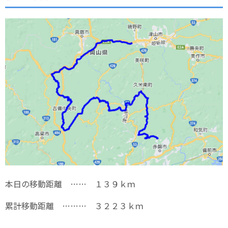
本日の移動距離 …… １３９ｋｍ
累計移動距離 ……… ３２２３ｋｍ