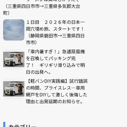
（三重県四日市市→三重県多気郡大台
町）
１日目 ２０２６年の日本一
周穴埋め旅、スタートです！
（静岡県磐田市→三重県四日
市市）
「車内暑すぎ！」急遽扇風機
を召喚してパッキング完
了！ ギリギリ滑り込みで明
日の出発へ。
【軽バンDIY実践編】試行錯誤
の時間、プライスレス…車用
網戸をDIYして激しく後悔した
理由と出発延期のお知らせ。
カテゴリー