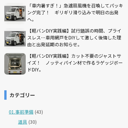
「車内暑すぎ！」急遽扇風機を召喚してパッキ
ング完了！ ギリギリ滑り込みで明日の出発
へ。
【軽バンDIY実践編】試行錯誤の時間、プライ
スレス…車用網戸をDIYして激しく後悔した理
由と出発延期のお知らせ。
【軽バンDIY実践編】カット不要のジャストサ
イズ！ ノッティパイン材で作るラゲッジボー
ドDIY。
カテゴリー
01.事前準備
(43)
道具
(30)