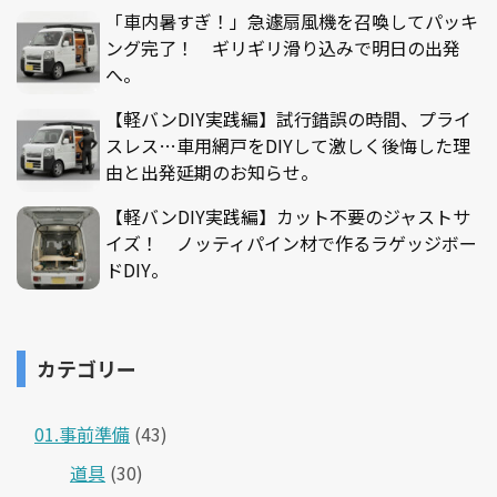
「車内暑すぎ！」急遽扇風機を召喚してパッキ
ング完了！ ギリギリ滑り込みで明日の出発
へ。
【軽バンDIY実践編】試行錯誤の時間、プライ
スレス…車用網戸をDIYして激しく後悔した理
由と出発延期のお知らせ。
【軽バンDIY実践編】カット不要のジャストサ
イズ！ ノッティパイン材で作るラゲッジボー
ドDIY。
カテゴリー
01.事前準備
(43)
道具
(30)