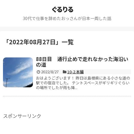
ぐるりる
30代で仕事を辞めたおっさんが日本一周した話
「
2022年08月27日
」
一覧
88日目 通行止めで走れなかった海沿い
の道
2022/8/27
10-2.本編
おはようございます！ 昨日は島根県にある小さな道の
駅での宿泊でした。 テントスペースがギリギリぐらい
の場所でしたが雨も降...
スポンサーリンク