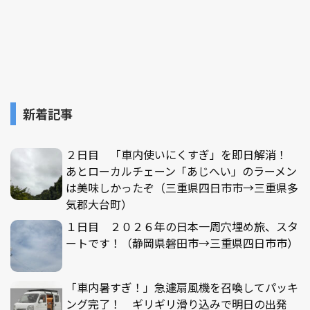
新着記事
２日目 「車内使いにくすぎ」を即日解消！
あとローカルチェーン「あじへい」のラーメン
は美味しかったぞ（三重県四日市市→三重県多
気郡大台町）
１日目 ２０２６年の日本一周穴埋め旅、スタ
ートです！（静岡県磐田市→三重県四日市市）
「車内暑すぎ！」急遽扇風機を召喚してパッキ
ング完了！ ギリギリ滑り込みで明日の出発