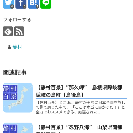
0
0
フォローする
静村
関連記事
【静村百景】”那久岬” 島根県隠岐郡
隠岐の島町【島後島】
【静村百景】とは 私、静村が実際に日本全国を旅し
て見て周った中で、 「ここは本当に良かった！」と
全力でおススメできる、厳選された...
【静村百景】”忍野八海” 山梨県南都