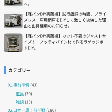
へ。
【軽バンDIY実践編】試行錯誤の時間、プライ
スレス…車用網戸をDIYして激しく後悔した理
由と出発延期のお知らせ。
【軽バンDIY実践編】カット不要のジャストサ
イズ！ ノッティパイン材で作るラゲッジボー
ドDIY。
カテゴリー
01.事前準備
(43)
道具
(30)
雑談
(13)
02.日本一周：前半戦
(180)