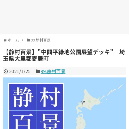
ホーム
99.静村百景
【静村百景】”中間平緑地公園展望デッキ” 埼
玉県大里郡寄居町
2021/1/25
99.静村百景