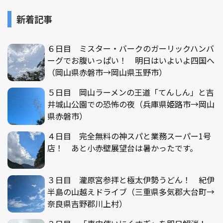
新着記事
６日目 ミスター・バークのガーリックハンバ
ーグでお腹いっぱい！ 明日はいよいよ四国へ
（岡山県赤磐市→岡山県玉野市）
５日目 岡山ラーメンの王道「てんしん」と吉
井城山公園での恐怖の夜（兵庫県姫路市→岡山
県赤磐市）
４日目 完全無料の神スパと業務スーパー1号
店！ あと小赤壁展望台は暑かったです。
３日目 瀧原宮参拝と極太伊勢うどん！ 紀伊
半島の山越えドライブ（三重県多気郡大台町→
奈良県吉野郡川上村）