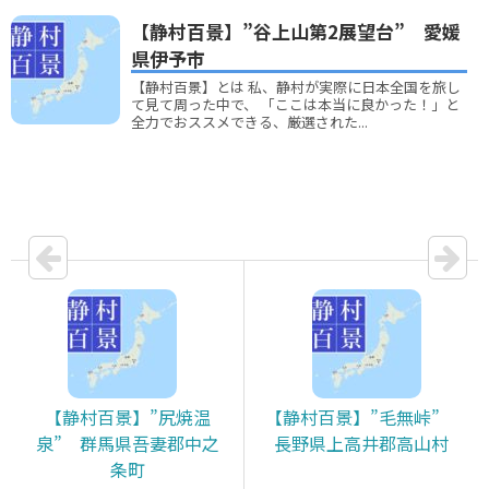
【静村百景】”谷上山第2展望台” 愛媛
県伊予市
【静村百景】とは 私、静村が実際に日本全国を旅し
て見て周った中で、 「ここは本当に良かった！」と
全力でおススメできる、厳選された...
【静村百景】”尻焼温
【静村百景】”毛無峠”
泉” 群馬県吾妻郡中之
長野県上高井郡高山村
条町