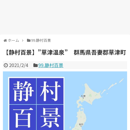
ホーム
99.静村百景
【静村百景】”草津温泉” 群馬県吾妻郡草津町
2021/2/4
99.静村百景