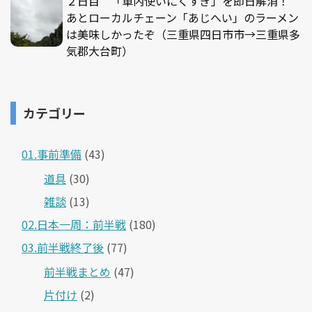
２日目 「車内使いにくすぎ」を即日解消！
あとローカルチェーン「あじへい」のラーメン
は美味しかったぞ（三重県四日市市→三重県多
気郡大台町）
カテゴリー
01.事前準備
(43)
道具
(30)
雑談
(13)
02.日本一周：前半戦
(180)
03.前半戦終了後
(77)
前半戦まとめ
(47)
片付け
(2)