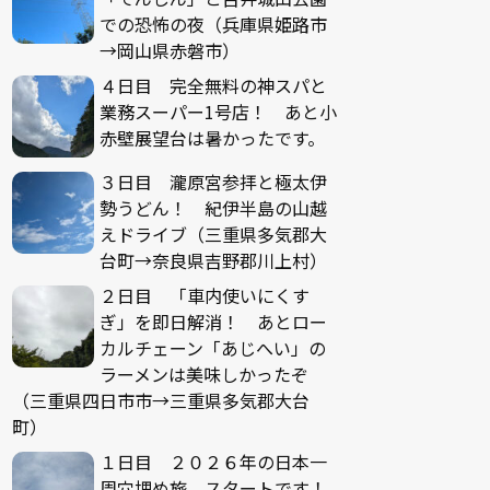
での恐怖の夜（兵庫県姫路市
→岡山県赤磐市）
４日目 完全無料の神スパと
業務スーパー1号店！ あと小
赤壁展望台は暑かったです。
３日目 瀧原宮参拝と極太伊
勢うどん！ 紀伊半島の山越
えドライブ（三重県多気郡大
台町→奈良県吉野郡川上村）
２日目 「車内使いにくす
ぎ」を即日解消！ あとロー
カルチェーン「あじへい」の
ラーメンは美味しかったぞ
（三重県四日市市→三重県多気郡大台
町）
１日目 ２０２６年の日本一
周穴埋め旅、スタートです！