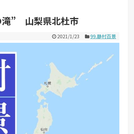
の滝” 山梨県北杜市
2021/1/23
99.静村百景