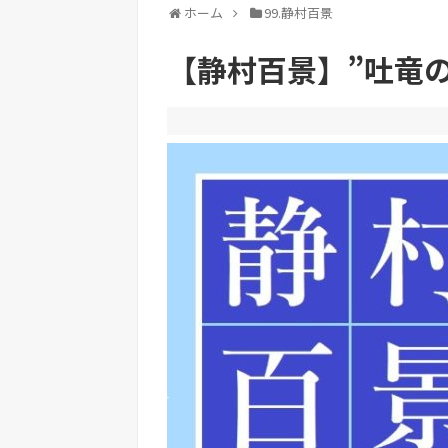
ホーム
99.静村百景
【静村百景】”吐竜