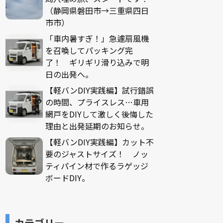
（静岡県磐田市→三重県四日
市市）
「車内暑すぎ！」急遽扇風機
を召喚してパッキング完
了！ ギリギリ滑り込みで明
日の出発へ。
【軽バンDIY実践編】試行錯誤
の時間、プライスレス…車用
網戸をDIYして激しく後悔した
理由と出発延期のお知らせ。
【軽バンDIY実践編】カット不
要のジャストサイズ！ ノッ
ティパイン材で作るラゲッジ
ボードDIY。
カテゴリー