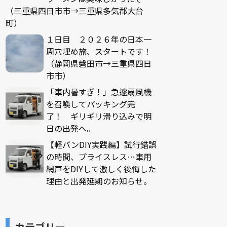
（三重県四日市市→三重県多気郡大台
町）
１日目 ２０２６年の日本一
周穴埋め旅、スタートです！
（静岡県磐田市→三重県四日
市市）
「車内暑すぎ！」急遽扇風機
を召喚してパッキング完
了！ ギリギリ滑り込みで明
日の出発へ。
【軽バンDIY実践編】試行錯誤
の時間、プライスレス…車用
網戸をDIYして激しく後悔した
理由と出発延期のお知らせ。
カテゴリー