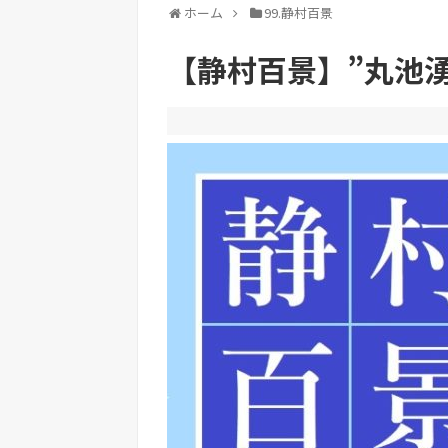
ホーム
99.静村百景
【静村百景】”丸池