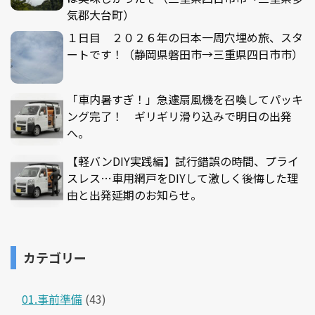
気郡大台町）
１日目 ２０２６年の日本一周穴埋め旅、スタ
ートです！（静岡県磐田市→三重県四日市市）
「車内暑すぎ！」急遽扇風機を召喚してパッキ
ング完了！ ギリギリ滑り込みで明日の出発
へ。
【軽バンDIY実践編】試行錯誤の時間、プライ
スレス…車用網戸をDIYして激しく後悔した理
由と出発延期のお知らせ。
カテゴリー
01.事前準備
(43)