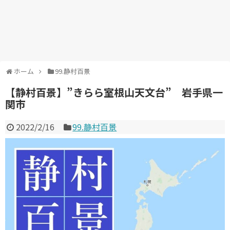
ホーム
99.静村百景
【静村百景】”きらら室根山天文台” 岩手県一
関市
2022/2/16
99.静村百景