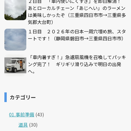
２日目 「車内使いにくすぎ」を即日解消！
あとローカルチェーン「あじへい」のラーメン
は美味しかったぞ（三重県四日市市→三重県多
気郡大台町）
１日目 ２０２６年の日本一周穴埋め旅、スタ
ートです！（静岡県磐田市→三重県四日市市）
「車内暑すぎ！」急遽扇風機を召喚してパッキ
ング完了！ ギリギリ滑り込みで明日の出発
へ。
カテゴリー
01.事前準備
(43)
道具
(30)