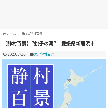
ホーム
99.静村百景
【静村百景】”銚子の滝” 愛媛県新居浜市
2023/3/16
99.静村百景