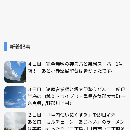
新着記事
４日目 完全無料の神スパと業務スーパー1号
店！ あと小赤壁展望台は暑かったです。
３日目 瀧原宮参拝と極太伊勢うどん！ 紀伊
半島の山越えドライブ（三重県多気郡大台町→
奈良県吉野郡川上村）
２日目 「車内使いにくすぎ」を即日解消！
あとローカルチェーン「あじへい」のラーメン
は美味しかったぞ（三重県四日市市→三重県多