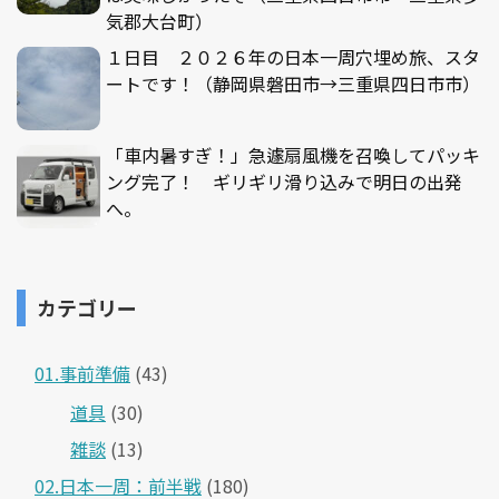
気郡大台町）
１日目 ２０２６年の日本一周穴埋め旅、スタ
ートです！（静岡県磐田市→三重県四日市市）
「車内暑すぎ！」急遽扇風機を召喚してパッキ
ング完了！ ギリギリ滑り込みで明日の出発
へ。
カテゴリー
01.事前準備
(43)
道具
(30)
雑談
(13)
02.日本一周：前半戦
(180)