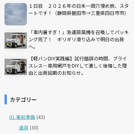
１日目 ２０２６年の日本一周穴埋め旅、スタ
ートです！（静岡県磐田市→三重県四日市市）
「車内暑すぎ！」急遽扇風機を召喚してパッキ
ング完了！ ギリギリ滑り込みで明日の出発
へ。
【軽バンDIY実践編】試行錯誤の時間、プライ
スレス…車用網戸をDIYして激しく後悔した理
由と出発延期のお知らせ。
カテゴリー
01.事前準備
(43)
道具
(30)