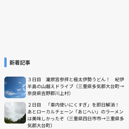
新着記事
３日目 瀧原宮参拝と極太伊勢うどん！ 紀伊
半島の山越えドライブ（三重県多気郡大台町→
奈良県吉野郡川上村）
２日目 「車内使いにくすぎ」を即日解消！
あとローカルチェーン「あじへい」のラーメン
は美味しかったぞ（三重県四日市市→三重県多
気郡大台町）