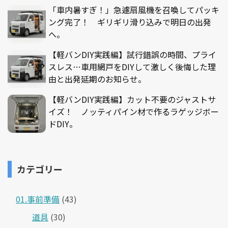
「車内暑すぎ！」急遽扇風機を召喚してパッキ
ング完了！ ギリギリ滑り込みで明日の出発
へ。
【軽バンDIY実践編】試行錯誤の時間、プライ
スレス…車用網戸をDIYして激しく後悔した理
由と出発延期のお知らせ。
【軽バンDIY実践編】カット不要のジャストサ
イズ！ ノッティパイン材で作るラゲッジボー
ドDIY。
カテゴリー
01.事前準備
(43)
道具
(30)