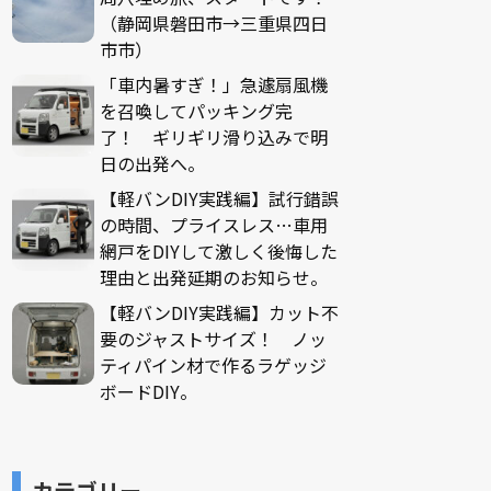
（静岡県磐田市→三重県四日
市市）
「車内暑すぎ！」急遽扇風機
を召喚してパッキング完
了！ ギリギリ滑り込みで明
日の出発へ。
【軽バンDIY実践編】試行錯誤
の時間、プライスレス…車用
網戸をDIYして激しく後悔した
理由と出発延期のお知らせ。
【軽バンDIY実践編】カット不
要のジャストサイズ！ ノッ
ティパイン材で作るラゲッジ
ボードDIY。
カテゴリー