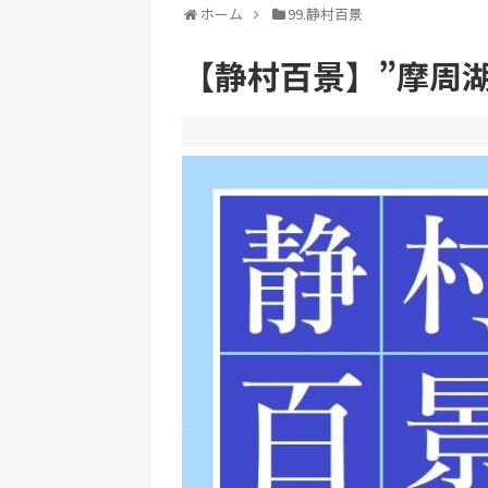
ホーム
99.静村百景
【静村百景】”摩周