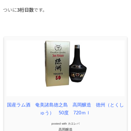
ついに
3桁日数
です。
国産ラム酒 奄美諸島徳之島 高岡醸造 徳州（とくし
ゅう） 50度 720ｍｌ
posted with
カエレバ
高岡醸造