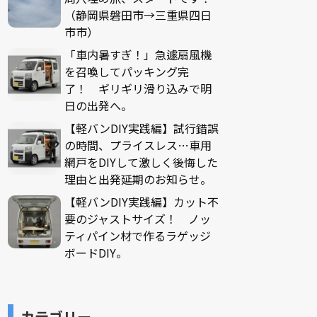
（静岡県磐田市→三重県四日
市市）
「車内暑すぎ！」急遽扇風機
を召喚してパッキング完
了！ ギリギリ滑り込みで明
日の出発へ。
【軽バンDIY実践編】試行錯誤
の時間、プライスレス…車用
網戸をDIYして激しく後悔した
理由と出発延期のお知らせ。
【軽バンDIY実践編】カット不
要のジャストサイズ！ ノッ
ティパイン材で作るラゲッジ
ボードDIY。
カテゴリー