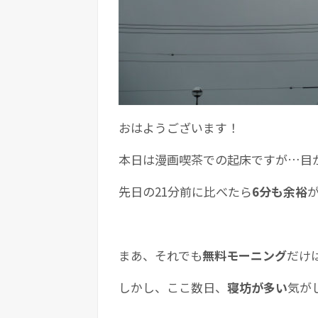
おはようございます！
本日は漫画喫茶での起床ですが…目
先日の21分前に比べたら
6分も余裕
まあ、それでも
無料モーニング
だけ
しかし、ここ数日、
寝坊が多い
気が