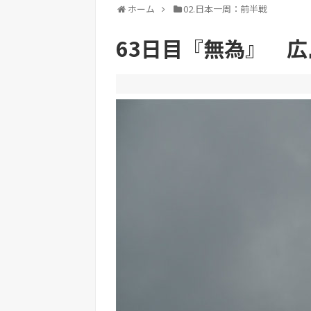
ホーム
02.日本一周：前半戦
63日目『無為』 