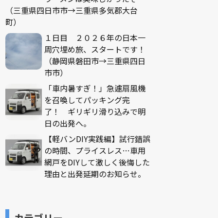
（三重県四日市市→三重県多気郡大台
町）
１日目 ２０２６年の日本一
周穴埋め旅、スタートです！
（静岡県磐田市→三重県四日
市市）
「車内暑すぎ！」急遽扇風機
を召喚してパッキング完
了！ ギリギリ滑り込みで明
日の出発へ。
【軽バンDIY実践編】試行錯誤
の時間、プライスレス…車用
網戸をDIYして激しく後悔した
理由と出発延期のお知らせ。
カテゴリー