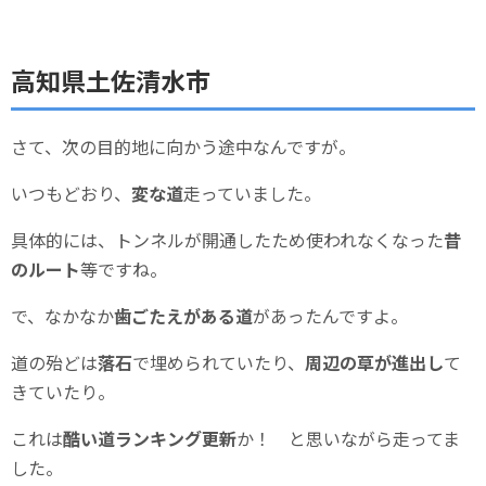
高知県土佐清水市
さて、次の目的地に向かう途中なんですが。
いつもどおり、
変な道
走っていました。
具体的には、トンネルが開通したため使われなくなった
昔
のルート
等ですね。
で、なかなか
歯ごたえがある道
があったんですよ。
道の殆どは
落石
で埋められていたり、
周辺の草が進出し
て
きていたり。
これは
酷い道ランキング更新
か！ と思いながら走ってま
した。