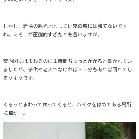
しかし、岩場の観光地としては
鬼の城には勝てない
です
ね。あそこが
圧倒的すぎた
とも言いますが。
案内図にはまわるのに
１時間ちょっとかかる
と書かれてい
ましたが、子供や老人でなければ３０分もあれば回れてし
まうようです。
ぐるっとまわって戻ってくると、バイクを停めてある場所
に
猫
が…。