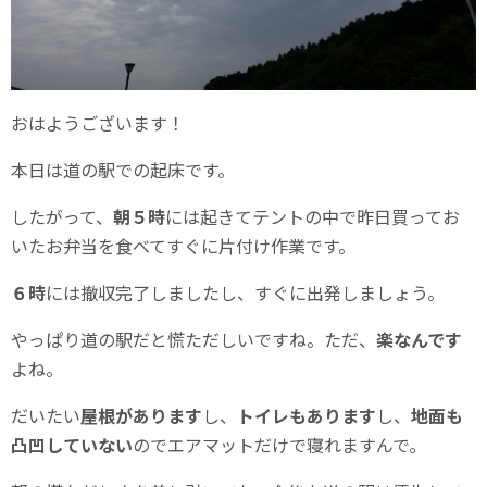
おはようございます！
本日は道の駅での起床です。
したがって、
朝５時
には起きてテントの中で昨日買ってお
いたお弁当を食べてすぐに片付け作業です。
６時
には撤収完了しましたし、すぐに出発しましょう。
やっぱり道の駅だと慌ただしいですね。ただ、
楽なんです
よね。
だいたい
屋根があります
し、
トイレもあります
し、
地面も
凸凹していない
のでエアマットだけで寝れますんで。