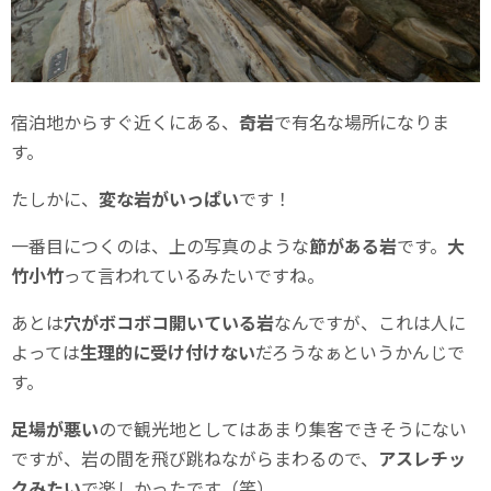
宿泊地からすぐ近くにある、
奇岩
で有名な場所になりま
す。
たしかに、
変な岩がいっぱい
です！
一番目につくのは、上の写真のような
節がある岩
です。
大
竹小竹
って言われているみたいですね。
あとは
穴がボコボコ開いている岩
なんですが、これは人に
よっては
生理的に受け付けない
だろうなぁというかんじで
す。
足場が悪い
ので観光地としてはあまり集客できそうにない
ですが、岩の間を飛び跳ねながらまわるので、
アスレチッ
クみたい
で楽しかったです（笑）