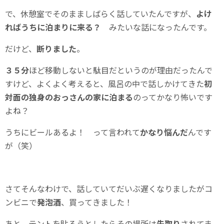
で、休憩室でそのまましばらく話していたんですが、
よけ
ればうちに泊まりに来る？
みたいな話になったんです。
だけど、
断りました
。
３５分
ほど移動しないと駄目だというのが理由だったんで
すけど、よくよく考えると、風呂の中で話しかけてきた
初
対面の独身のおっさんの家に泊まる
のってかなり怖いです
よね？
うちにビールあるよ！ って言われて
かなり悩んだ
んです
が（笑）
さてそんなわけで、話していてだいぶ遅くなりましたがコ
ンビニで
発泡酒
、買ってきました！
あと、テントを貼ろうとしたらその場所は
先取り
されてま