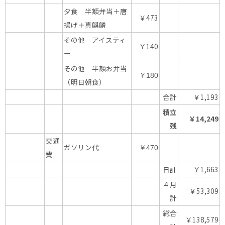
夕食 半額弁当＋唐
￥473
揚げ＋真麒麟
その他 アイスティ
￥140
ー
その他 半額お弁当
￥180
（明日朝食）
合計
￥1,193
積立
￥14,249
残
交通
ガソリン代
￥470
費
日計
￥1,663
４月
￥53,309
計
総合
￥138,579