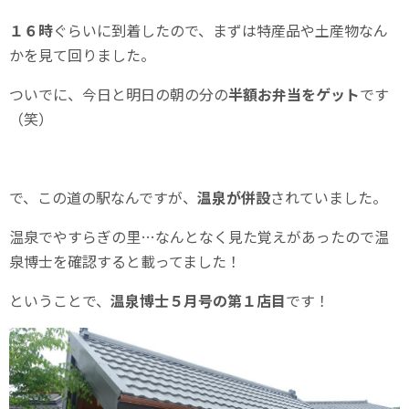
１６時
ぐらいに到着したので、まずは特産品や土産物なん
かを見て回りました。
ついでに、今日と明日の朝の分の
半額お弁当をゲット
です
（笑）
で、この道の駅なんですが、
温泉が併設
されていました。
温泉でやすらぎの里…なんとなく見た覚えがあったので温
泉博士を確認すると載ってました！
ということで、
温泉博士５月号の第１店目
です！