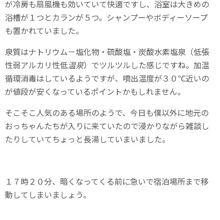
が冷房も扇風機も効いていて快適ですし、浴室は大きめの
浴槽が１つとカランが５つ。シャンプーやボディーソープ
も置かれていました。
泉質はナトリウム－塩化物・硫酸塩・炭酸水素塩泉（低張
性弱アルカリ性低
温泉
）でツルツルした感じですね。加温
循環消毒はしているようですが、噴出温度が３０℃近いの
が値段が安くなっているポイントかもしれません。
そこそこ人気のある場所のようで、今日も僕以外に地元の
おっちゃんたちが入りに来ていたので浸かりながら雑談し
たりしていてちょっと長湯していまいました。
１７時２０分、暗くなってくる前に急いで宿泊場所まで移
動してしまいましょう。