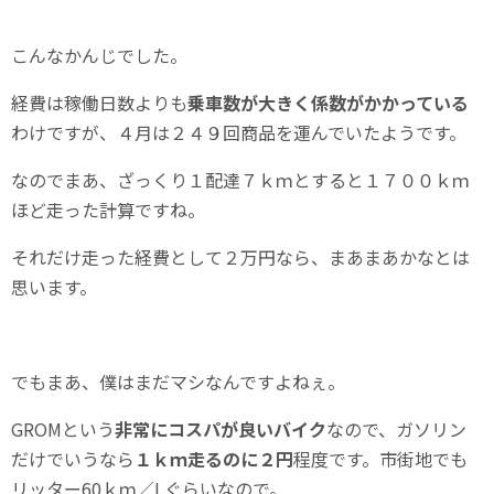
こんなかんじでした。
経費は稼働日数よりも
乗車数が大きく係数がかかっている
わけですが、４月は２４９回商品を運んでいたようです。
なのでまあ、ざっくり１配達７ｋｍとすると１７００ｋｍ
ほど走った計算ですね。
それだけ走った経費として２万円なら、まあまあかなとは
思います。
でもまあ、僕はまだマシなんですよねぇ。
GROMという
非常にコスパが良いバイク
なので、ガソリン
だけでいうなら
１ｋｍ走るのに２円
程度です。市街地でも
リッター60ｋｍ／Lぐらいなので。