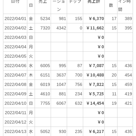
日付
売上
ーショ
チップ
売上計
イン時
日
数
ン
間
金
￥6,370
2022/04/01
5234
981
155
17
389
土
￥11,662
2022/04/02
7320
4342
0
15
395
日
￥0
2022/04/03
月
￥0
2022/04/04
火
￥0
2022/04/05
水
￥7,087
2022/04/06
6005
995
87
15
436
木
￥10,488
2022/04/07
6151
3637
700
20
454
金
￥7,822
2022/04/08
6019
1047
756
15
459
土
￥5,725
2022/04/09
4610
881
234
11
419
日
￥14,454
2022/04/10
7755
6067
632
19
421
月
￥0
2022/04/11
火
￥0
2022/04/12
水
￥6,217
2022/04/13
5052
930
235
15
435