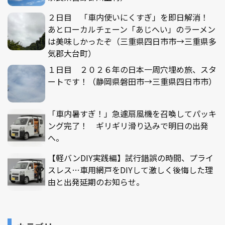
２日目 「車内使いにくすぎ」を即日解消！
あとローカルチェーン「あじへい」のラーメン
は美味しかったぞ（三重県四日市市→三重県多
気郡大台町）
１日目 ２０２６年の日本一周穴埋め旅、スタ
ートです！（静岡県磐田市→三重県四日市市）
「車内暑すぎ！」急遽扇風機を召喚してパッキ
ング完了！ ギリギリ滑り込みで明日の出発
へ。
【軽バンDIY実践編】試行錯誤の時間、プライ
スレス…車用網戸をDIYして激しく後悔した理
由と出発延期のお知らせ。