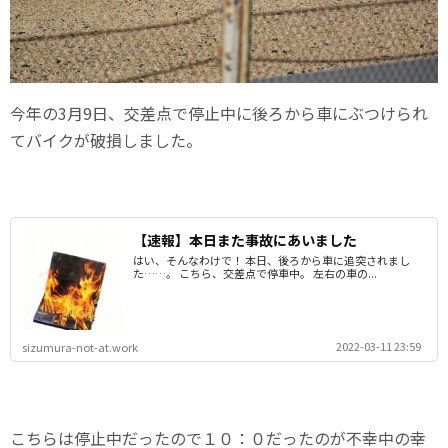
今年の3月9日、交差点で停止中に後ろから車にぶつけられ
てバイクが破損しました。
【速報】本日また事故にあいました
はい、そんなわけで！ 本日、後ろから車に追突されまし
た……。 こちら、交差点で停車中。 左右の車の...
2022-03-11 23:59
sizumura-not-at.work
こちらは停止中だったので１０：０だったのが不幸中の幸