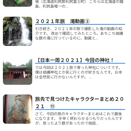
場（北海道利尻郡利尻富士町） こちらは北海道の離
島、利尻島唯一の...
２０２１年旅 滝動画②
引き続き、２０２１年の旅で撮影した滝の動画の紹
介です。 改めて確認してみたところ。あちこち結構
な数の滝に行っているのに、動画と...
【日本一周２０２１】今回の神社！
では今回は２０２１旅で寄った神社についてです。
僕は結構神社とか見に行くのが好きな人です。お寺
は全然見に行かないんですが。 ...
旅先で見つけたキャラクターまとめ２０
２１ ⑪
さて、今回の旅のキャラクターまとめはこれで最後
になります。 手早く終わらせるつもりだったんです
が、思ったより数があったので結局...