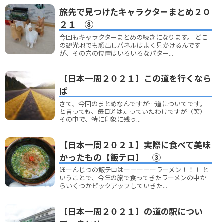
旅先で見つけたキャラクターまとめ２０
２１ ⑧
今回もキャラクターまとめの続きになります。 どこ
の観光地でも顔出しパネルはよく見かけるんです
が、その穴の位置はいろいろなパター...
【日本一周２０２１】この道を行くなら
ば
さて、今回のまとめなんですが…道についてです。
と言っても、毎日道は走っていたわけですが（笑）
その中で、特に印象に残っ...
【日本一周２０２１】実際に食べて美味
かったもの【飯テロ】 ③
ほーんじつの飯テロはーーーーーラーメン！！！ と
いうことで、今年の旅で食ってきたラーメンの中か
らいくつかピックアップしていきた...
【日本一周２０２１】の道の駅につい