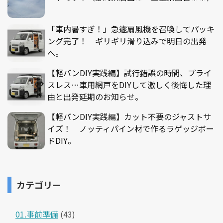
「車内暑すぎ！」急遽扇風機を召喚してパッキ
ング完了！ ギリギリ滑り込みで明日の出発
へ。
【軽バンDIY実践編】試行錯誤の時間、プライ
スレス…車用網戸をDIYして激しく後悔した理
由と出発延期のお知らせ。
【軽バンDIY実践編】カット不要のジャストサ
イズ！ ノッティパイン材で作るラゲッジボー
ドDIY。
カテゴリー
01.事前準備
(43)