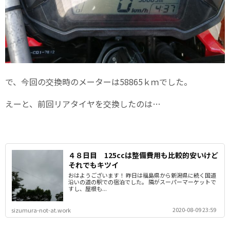
で、今回の交換時のメーターは58865ｋｍでした。
えーと、前回リアタイヤを交換したのは…
４８日目 125ccは整備費用も比較的安いけど
それでもキツイ
おはようございます！ 昨日は福島県から新潟県に続く国道
沿いの道の駅での宿泊でした。 隣がスーパーマーケットで
すし、屋根も...
2020-08-09 23:59
sizumura-not-at.work