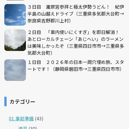
３日目 瀧原宮参拝と極太伊勢うどん！ 紀伊
半島の山越えドライブ（三重県多気郡大台町→
奈良県吉野郡川上村）
２日目 「車内使いにくすぎ」を即日解消！
あとローカルチェーン「あじへい」のラーメン
は美味しかったぞ（三重県四日市市→三重県多
気郡大台町）
１日目 ２０２６年の日本一周穴埋め旅、スタ
ートです！（静岡県磐田市→三重県四日市市）
カテゴリー
01.事前準備
(43)
道具
(30)