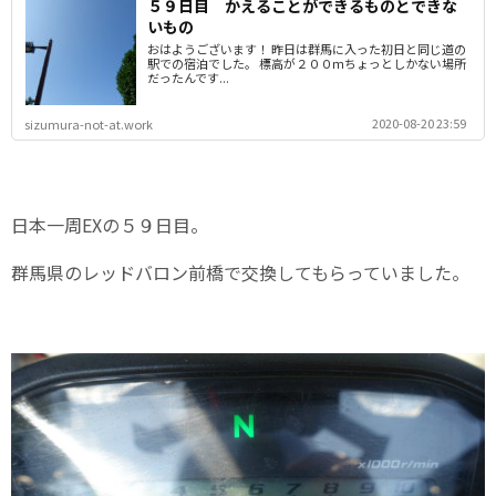
５９日目 かえることができるものとできな
いもの
おはようございます！ 昨日は群馬に入った初日と同じ道の
駅での宿泊でした。 標高が２００ｍちょっとしかない場所
だったんです...
2020-08-20 23:59
sizumura-not-at.work
日本一周EXの５９日目。
群馬県のレッドバロン前橋で交換してもらっていました。