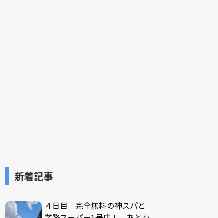
新着記事
４日目 完全無料の神スパと
業務スーパー1号店！ あと小