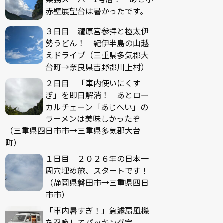
赤壁展望台は暑かったです。
３日目 瀧原宮参拝と極太伊
勢うどん！ 紀伊半島の山越
えドライブ（三重県多気郡大
台町→奈良県吉野郡川上村）
２日目 「車内使いにくす
ぎ」を即日解消！ あとロー
カルチェーン「あじへい」の
ラーメンは美味しかったぞ
（三重県四日市市→三重県多気郡大台
町）
１日目 ２０２６年の日本一
周穴埋め旅、スタートです！
（静岡県磐田市→三重県四日
市市）
「車内暑すぎ！」急遽扇風機
を召喚してパッキング完