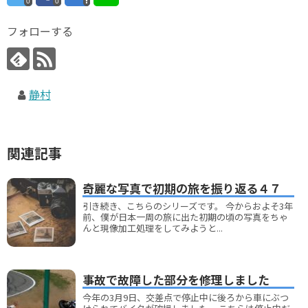
0
0
フォローする
静村
関連記事
奇麗な写真で初期の旅を振り返る４７
引き続き、こちらのシリーズです。 今からおよそ3年
前、僕が日本一周の旅に出た初期の頃の写真をちゃ
んと現像加工処理をしてみようと...
事故で故障した部分を修理しました
今年の3月9日、交差点で停止中に後ろから車にぶつ