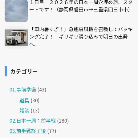
１日目 ２０２６年の日本一周穴埋め旅、スタ
ートです！（静岡県磐田市→三重県四日市市）
「車内暑すぎ！」急遽扇風機を召喚してパッキ
ング完了！ ギリギリ滑り込みで明日の出発
へ。
カテゴリー
01.事前準備
(43)
道具
(30)
雑談
(13)
02.日本一周：前半戦
(180)
03.前半戦終了後
(77)