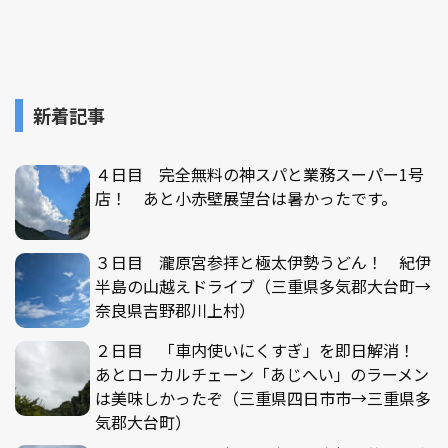
新着記事
４日目 完全無料の神スパと業務スーパー1号
店！ あと小赤壁展望台は暑かったです。
３日目 瀧原宮参拝と極太伊勢うどん！ 紀伊
半島の山越えドライブ（三重県多気郡大台町→
奈良県吉野郡川上村）
２日目 「車内使いにくすぎ」を即日解消！
あとローカルチェーン「あじへい」のラーメン
は美味しかったぞ（三重県四日市市→三重県多
気郡大台町）