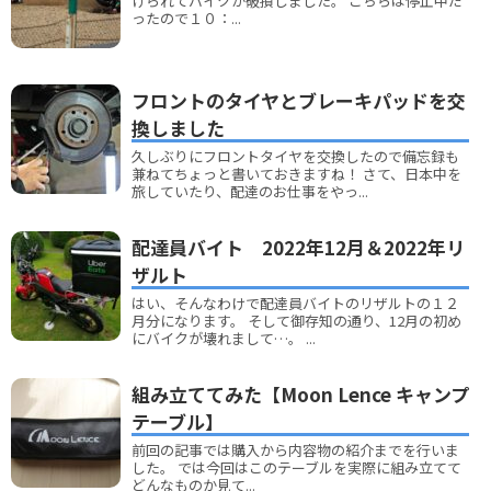
けられてバイクが破損しました。 こちらは停止中だ
ったので１０：...
フロントのタイヤとブレーキパッドを交
換しました
久しぶりにフロントタイヤを交換したので備忘録も
兼ねてちょっと書いておきますね！ さて、日本中を
旅していたり、配達のお仕事をやっ...
配達員バイト 2022年12月＆2022年リ
ザルト
はい、そんなわけで配達員バイトのリザルトの１２
月分になります。 そして御存知の通り、12月の初め
にバイクが壊れまして…。 ...
組み立ててみた【Moon Lence キャンプ
テーブル】
前回の記事では購入から内容物の紹介までを行いま
した。 では今回はこのテーブルを実際に組み立てて
どんなものか見て...