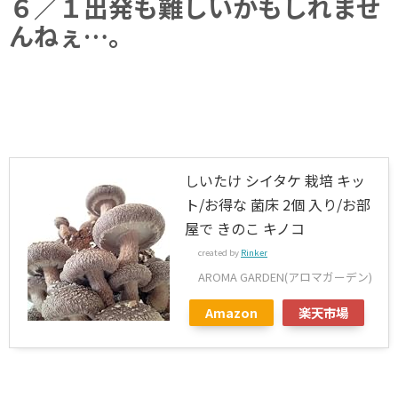
６／１出発も難しいかもしれませ
んねぇ…。
しいたけ シイタケ 栽培 キッ
ト/お得な 菌床 2個 入り/お部
屋で きのこ キノコ
created by
Rinker
AROMA GARDEN(アロマガーデン)
Amazon
楽天市場