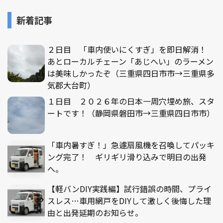
新着記事
２日目 「車内使いにくすぎ」を即日解消！
あとローカルチェーン「あじへい」のラーメン
は美味しかったぞ（三重県四日市市→三重県多
気郡大台町）
１日目 ２０２６年の日本一周穴埋め旅、スタ
ートです！（静岡県磐田市→三重県四日市市）
「車内暑すぎ！」急遽扇風機を召喚してパッキ
ング完了！ ギリギリ滑り込みで明日の出発
へ。
【軽バンDIY実践編】試行錯誤の時間、プライ
スレス…車用網戸をDIYして激しく後悔した理
由と出発延期のお知らせ。