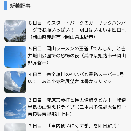
新着記事
６日目 ミスター・バークのガーリックハンバ
ーグでお腹いっぱい！ 明日はいよいよ四国へ
（岡山県赤磐市→岡山県玉野市）
５日目 岡山ラーメンの王道「てんしん」と吉
井城山公園での恐怖の夜（兵庫県姫路市→岡山
県赤磐市）
４日目 完全無料の神スパと業務スーパー1号
店！ あと小赤壁展望台は暑かったです。
３日目 瀧原宮参拝と極太伊勢うどん！ 紀伊
半島の山越えドライブ（三重県多気郡大台町→
奈良県吉野郡川上村）
２日目 「車内使いにくすぎ」を即日解消！