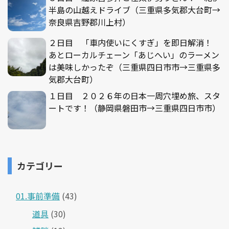
半島の山越えドライブ（三重県多気郡大台町→
奈良県吉野郡川上村）
２日目 「車内使いにくすぎ」を即日解消！
あとローカルチェーン「あじへい」のラーメン
は美味しかったぞ（三重県四日市市→三重県多
気郡大台町）
１日目 ２０２６年の日本一周穴埋め旅、スタ
ートです！（静岡県磐田市→三重県四日市市）
カテゴリー
01.事前準備
(43)
道具
(30)