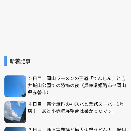
新着記事
５日目 岡山ラーメンの王道「てんしん」と吉
井城山公園での恐怖の夜（兵庫県姫路市→岡山
県赤磐市）
４日目 完全無料の神スパと業務スーパー1号
店！ あと小赤壁展望台は暑かったです。
３日目 瀧原宮参拝と極太伊勢うどん！ 紀伊