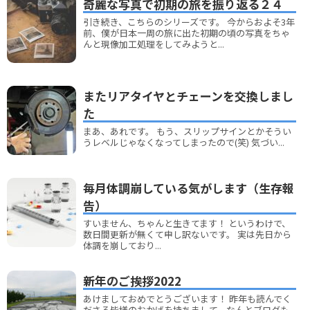
奇麗な写真で初期の旅を振り返る２４
引き続き、こちらのシリーズです。 今からおよそ3年
前、僕が日本一周の旅に出た初期の頃の写真をちゃ
んと現像加工処理をしてみようと...
またリアタイヤとチェーンを交換しまし
た
まあ、あれです。 もう、スリップサインとかそうい
うレベルじゃなくなってしまったので(笑) 気づい...
毎月体調崩している気がします（生存報
告）
すいません、ちゃんと生きてます！ というわけで、
数日間更新が無くて申し訳ないです。 実は先日から
体調を崩しており...
新年のご挨拶2022
あけましておめでとうございます！ 昨年も読んでく
ださる皆様のおかげを持ちまして、なんとブログも