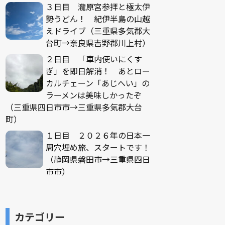
３日目 瀧原宮参拝と極太伊
勢うどん！ 紀伊半島の山越
えドライブ（三重県多気郡大
台町→奈良県吉野郡川上村）
２日目 「車内使いにくす
ぎ」を即日解消！ あとロー
カルチェーン「あじへい」の
ラーメンは美味しかったぞ
（三重県四日市市→三重県多気郡大台
町）
１日目 ２０２６年の日本一
周穴埋め旅、スタートです！
（静岡県磐田市→三重県四日
市市）
カテゴリー