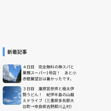
新着記事
４日目 完全無料の神スパと
業務スーパー1号店！ あと小
赤壁展望台は暑かったです。
３日目 瀧原宮参拝と極太伊
勢うどん！ 紀伊半島の山越
えドライブ（三重県多気郡大
台町→奈良県吉野郡川上村）