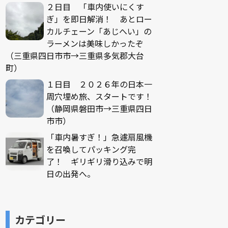
２日目 「車内使いにくす
ぎ」を即日解消！ あとロー
カルチェーン「あじへい」の
ラーメンは美味しかったぞ
（三重県四日市市→三重県多気郡大台
町）
１日目 ２０２６年の日本一
周穴埋め旅、スタートです！
（静岡県磐田市→三重県四日
市市）
「車内暑すぎ！」急遽扇風機
を召喚してパッキング完
了！ ギリギリ滑り込みで明
日の出発へ。
カテゴリー