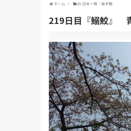
ホーム
05.日本一周：後半戦
219日目『鰯鮫』 