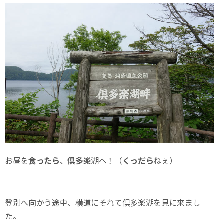
お昼を
食ったら
、
倶多楽
湖へ！（
くっだら
ねぇ）
登別へ向かう途中、横道にそれて倶多楽湖を見に来まし
た。