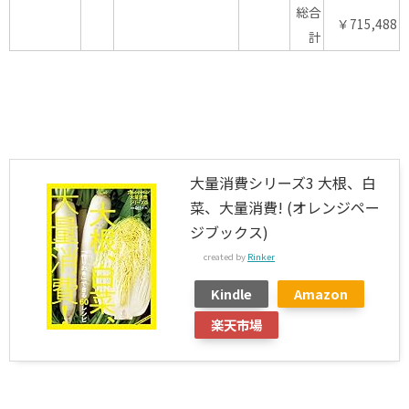
総合
￥715,488
計
大量消費シリーズ3 大根、白
菜、大量消費! (オレンジペー
ジブックス)
created by
Rinker
Kindle
Amazon
楽天市場