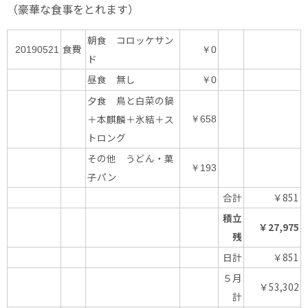
（豪華な食事をとれます）
朝食 コロッケサン
食費
20190521
￥0
ド
昼食 無し
￥0
夕食 鳥と白菜の鍋
＋本麒麟＋氷結＋ス
￥658
トロング
その他 うどん・菓
￥193
子パン
合計
￥851
積立
￥27,975
残
日計
￥851
５月
￥53,302
計