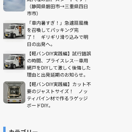
（静岡県磐田市→三重県四日
市市）
「車内暑すぎ！」急遽扇風機
を召喚してパッキング完
了！ ギリギリ滑り込みで明
日の出発へ。
【軽バンDIY実践編】試行錯誤
の時間、プライスレス…車用
網戸をDIYして激しく後悔した
理由と出発延期のお知らせ。
【軽バンDIY実践編】カット不
要のジャストサイズ！ ノッ
ティパイン材で作るラゲッジ
ボードDIY。
カテゴリー