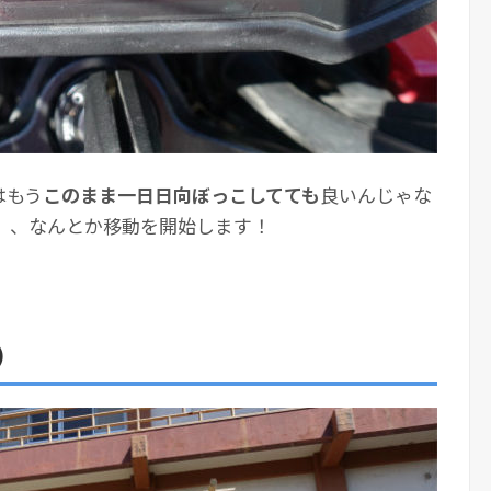
はもう
このまま一日日向ぼっこしてても
良いんじゃな
）、なんとか移動を開始します！
）