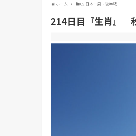
ホーム
05.日本一周：後半戦
214日目『生肖』 