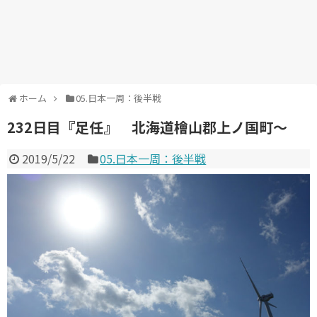
ホーム
05.日本一周：後半戦
232日目『足任』 北海道檜山郡上ノ国町～
2019/5/22
05.日本一周：後半戦