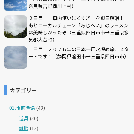
奈良県吉野郡川上村）
２日目 「車内使いにくすぎ」を即日解消！
あとローカルチェーン「あじへい」のラーメン
は美味しかったぞ（三重県四日市市→三重県多
気郡大台町）
１日目 ２０２６年の日本一周穴埋め旅、スタ
ートです！（静岡県磐田市→三重県四日市市）
カテゴリー
01.事前準備
(43)
道具
(30)
雑談
(13)