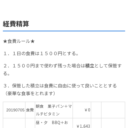
経費精算
★食費ルール★
１．１日の食費は１５００円とする。
２．１５００円まで使わず残った場合は
積立
として保管す
る。
３．保管した積立は食費に自由に使って良いこととする
（豪華な食事をとれます）
朝食 菓子パン＋マ
食費
￥0
20190705
ルチビタミン
昼・夕 BBQ＋お
￥1,643