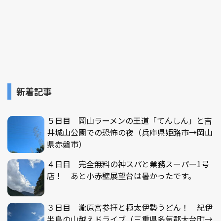
新着記事
５日目 岡山ラーメンの王道「てんしん」と吉
井城山公園での恐怖の夜（兵庫県姫路市→岡山
県赤磐市）
４日目 完全無料の神スパと業務スーパー1号
店！ あと小赤壁展望台は暑かったです。
３日目 瀧原宮参拝と極太伊勢うどん！ 紀伊
半島の山越えドライブ（三重県多気郡大台町→