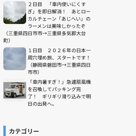
２日目 「車内使いにくす
ぎ」を即日解消！ あとロー
カルチェーン「あじへい」の
ラーメンは美味しかったぞ
（三重県四日市市→三重県多気郡大台
町）
１日目 ２０２６年の日本一
周穴埋め旅、スタートです！
（静岡県磐田市→三重県四日
市市）
「車内暑すぎ！」急遽扇風機
を召喚してパッキング完
了！ ギリギリ滑り込みで明
日の出発へ。
カテゴリー