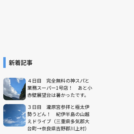
新着記事
４日目 完全無料の神スパと
業務スーパー1号店！ あと小
赤壁展望台は暑かったです。
３日目 瀧原宮参拝と極太伊
勢うどん！ 紀伊半島の山越
えドライブ（三重県多気郡大
台町→奈良県吉野郡川上村）