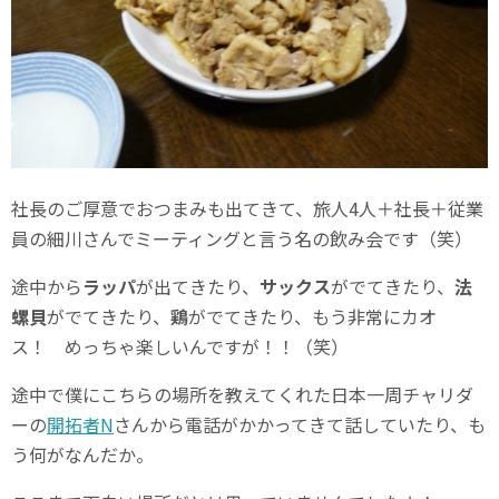
社長のご厚意でおつまみも出てきて、旅人4人＋社長＋従業
員の細川さんでミーティングと言う名の飲み会です（笑）
途中から
ラッパ
が出てきたり、
サックス
がでてきたり、
法
螺貝
がでてきたり、
鶏
がでてきたり、もう非常にカオ
ス！ めっちゃ楽しいんですが！！（笑）
途中で僕にこちらの場所を教えてくれた日本一周チャリダ
ーの
開拓者N
さんから電話がかかってきて話していたり、も
う何がなんだか。