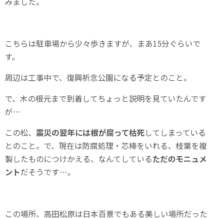
みました。
こちらは駐車場から少々歩きますが、まあ15分ぐらいで
す。
周辺は工事中で、復興祈念公園になる予定とのこと。
で、木の根元まで到着してちょっと説明を見ていたんです
が…
この松、
震災の翌年には根が腐って枯死
してしまっている
とのこと。で、現在は防腐処理・芯棒をいれる、枝葉を複
製したものにつけかえる、なんてしている
ただのモニュメ
ント
だそうです…。
この場所、高田松原は日本百景でもある美しい場所だった