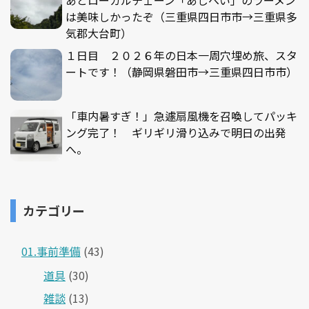
あとローカルチェーン「あじへい」のラーメン
は美味しかったぞ（三重県四日市市→三重県多
気郡大台町）
１日目 ２０２６年の日本一周穴埋め旅、スタ
ートです！（静岡県磐田市→三重県四日市市）
「車内暑すぎ！」急遽扇風機を召喚してパッキ
ング完了！ ギリギリ滑り込みで明日の出発
へ。
カテゴリー
01.事前準備
(43)
道具
(30)
雑談
(13)