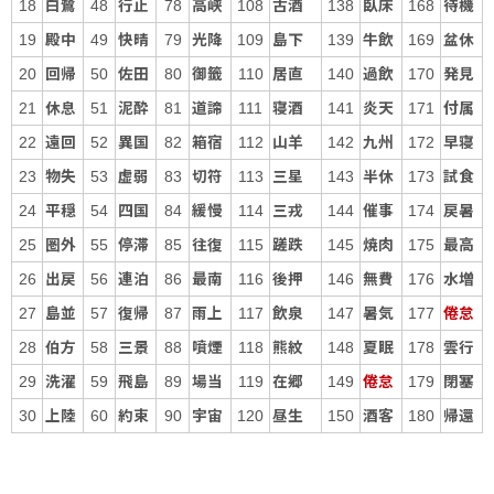
白鷺
行止
高峡
古酒
臥床
待機
18
48
78
108
138
168
殿中
快晴
光降
島下
牛飲
盆休
19
49
79
109
139
169
回帰
佐田
御籤
居直
過飲
発見
20
50
80
110
140
170
休息
泥酔
道諦
寝酒
炎天
付属
21
51
81
111
141
171
遠回
異国
箱宿
山羊
九州
早寝
22
52
82
112
142
172
物失
虚弱
切符
三星
半休
試食
23
53
83
113
143
173
平穏
四国
緩慢
三戎
催事
戻暑
24
54
84
114
144
174
圏外
停滞
往復
蹉跌
焼肉
最高
25
55
85
115
145
175
出戻
連泊
最南
後押
無費
水増
26
56
86
116
146
176
島並
復帰
雨上
飲泉
暑気
倦怠
27
57
87
117
147
177
伯方
三景
噴煙
熊紋
夏眠
雲行
28
58
88
118
148
178
洗濯
飛島
場当
在郷
倦怠
閉塞
29
59
89
119
149
179
上陸
約束
宇宙
昼生
酒客
帰還
30
60
90
120
150
180