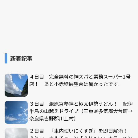
新着記事
４日目 完全無料の神スパと業務スーパー1号
店！ あと小赤壁展望台は暑かったです。
３日目 瀧原宮参拝と極太伊勢うどん！ 紀伊
半島の山越えドライブ（三重県多気郡大台町→
奈良県吉野郡川上村）
２日目 「車内使いにくすぎ」を即日解消！