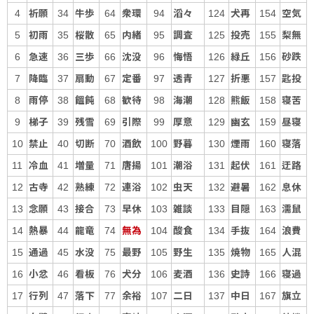
祈願
牛歩
衆環
滔々
犬再
空気
4
34
64
94
124
154
初雨
桜散
内緒
調査
投売
梨無
5
35
65
95
125
155
急速
三歩
沈没
悔悟
緑丘
砂跌
6
36
66
96
126
156
降臨
扇動
定番
透青
折悪
匙投
7
37
67
97
127
157
雨停
饂飩
歓待
海潮
熊飯
寝苦
8
38
68
98
128
158
梯子
残雪
引際
厚意
幽玄
昼寝
9
39
69
99
129
159
禁止
切断
酒飲
野暮
煙雨
寝落
10
40
70
100
130
160
冷血
増量
唐揚
潮浴
起伏
迂路
11
41
71
101
131
161
古寺
熟練
連浴
虫天
避暑
息休
12
42
72
102
132
162
念願
接合
早休
雑談
目隠
濡鼠
13
43
73
103
133
163
熱暴
龍竜
無為
酸食
手抜
浪費
14
44
74
104
134
164
通過
水没
最野
野生
焼物
人混
15
45
75
105
135
165
小忿
看板
犬分
麦酒
史詩
寝過
16
46
76
106
136
166
行列
落下
余裕
二日
中日
旗立
17
47
77
107
137
167