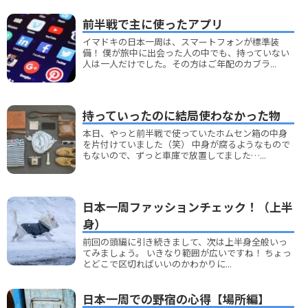
前半戦で主に使ったアプリ
イマドキの日本一周は、スマートフォンが標準装
備！ 僕が旅中に出会った人の中でも、持っていない
人は一人だけでした。その方はご年配のカブラ...
持っていったのに結局使わなかった物
本日、やっと前半戦で使っていたホムセン箱の中身
を片付けていました（笑） 中身が腐るようなもので
もないので、ずっと車庫で放置してました…...
日本一周ファッションチェック！（上半
身）
前回の頭編に引き続きまして、次は上半身全般いっ
てみましょう。 いきなり範囲が広いですね！ ちょっ
とどこで区切ればいいのかわかりに...
日本一周での野宿の心得【場所編】