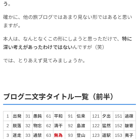
う
。
確かに、他の旅ブログではあまり見ない形ではあると思い
ますが。
本人は、なんとなくこの形にしようと思っただけで、
特に
深い考えがあったわけではない
んですが（笑）
では、とりあえず見てみましょうか。
ブログ二文字タイトル一覧（前半）
出発
愚鈍
平和
伝来
夕出
過疎
1
31
61
91
121
151
脱落
物忘
満干
島渡
猛然
皺寄
2
32
62
92
122
152
迷走
通禁
無為
登山
道駅
夷子
3
33
63
93
123
153