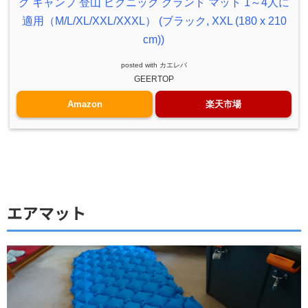
グ キャンプ 登山 ピクニック グランド マット 1～4人に
適用（M/L/XL/XXL/XXXL） (ブラック, XXL (180 x 210
cm))
posted with
カエレバ
GEERTOP
Amazon
楽天市場
エアマット