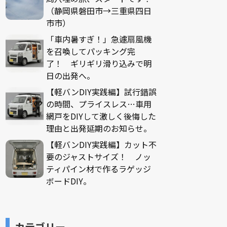
（静岡県磐田市→三重県四日
市市）
「車内暑すぎ！」急遽扇風機
を召喚してパッキング完
了！ ギリギリ滑り込みで明
日の出発へ。
【軽バンDIY実践編】試行錯誤
の時間、プライスレス…車用
網戸をDIYして激しく後悔した
理由と出発延期のお知らせ。
【軽バンDIY実践編】カット不
要のジャストサイズ！ ノッ
ティパイン材で作るラゲッジ
ボードDIY。
カテゴリー