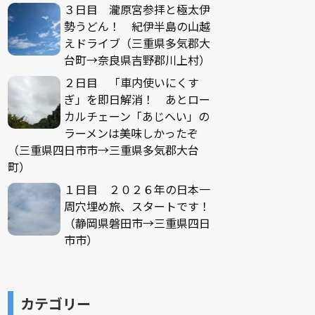
３日目 瀧原宮参拝と極太伊
勢うどん！ 紀伊半島の山越
えドライブ（三重県多気郡大
台町→奈良県吉野郡川上村）
２日目 「車内使いにくす
ぎ」を即日解消！ あとロー
カルチェーン「あじへい」の
ラーメンは美味しかったぞ
（三重県四日市市→三重県多気郡大台
町）
１日目 ２０２６年の日本一
周穴埋め旅、スタートです！
（静岡県磐田市→三重県四日
市市）
カテゴリー