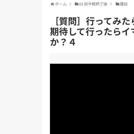
ホーム
03.前半戦終了後
雑談
［質問］行ってみた
期待して行ったらイ
か？４